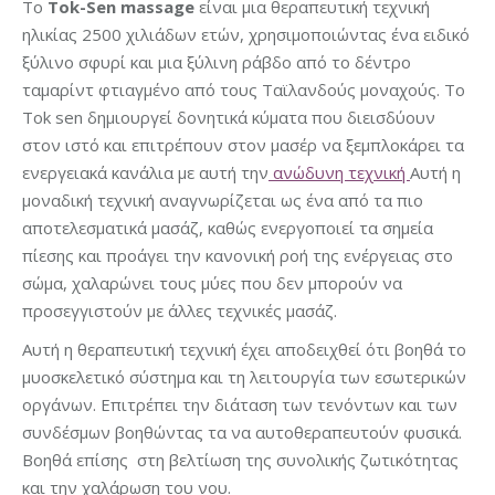
Το
Tok-Sen massage
είναι μια θεραπευτική τεχνική
ηλικίας 2500 χιλιάδων ετών, χρησιμοποιώντας ένα ειδικό
ξύλινο σφυρί και μια ξύλινη ράβδο από το δέντρο
ταμαρίντ φτιαγμένο από τους Ταϊλανδούς μοναχούς. Το
Tok sen δημιουργεί δονητικά κύματα που διεισδύουν
στον ιστό και επιτρέπουν στον μασέρ να ξεμπλοκάρει τα
ενεργειακά κανάλια με αυτή την
ανώδυνη τεχνική
Αυτή η
μοναδική τεχνική αναγνωρίζεται ως ένα από τα πιο
αποτελεσματικά μασάζ, καθώς ενεργοποιεί τα σημεία
πίεσης και προάγει την κανονική ροή της ενέργειας στο
σώμα, χαλαρώνει τους μύες που δεν μπορούν να
προσεγγιστούν με άλλες τεχνικές μασάζ.
Αυτή η θεραπευτική τεχνική έχει αποδειχθεί ότι βοηθά το
μυοσκελετικό σύστημα και τη λειτουργία των εσωτερικών
οργάνων. Επιτρέπει την διάταση των τενόντων και των
συνδέσμων βοηθώντας τα να αυτοθεραπευτούν φυσικά.
Βοηθά επίσης στη βελτίωση της συνολικής ζωτικότητας
και την χαλάρωση του νου.