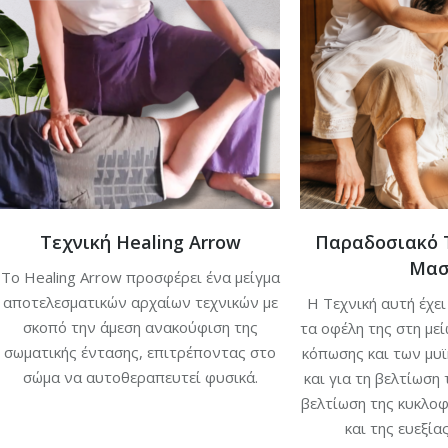
Τεχνική Healing Arrow
Παραδοσιακό 
Μασ
Το Healing Arrow προσφέρει ένα μείγμα
αποτελεσματικών αρχαίων τεχνικών με
Η Τεχνική αυτή έχει
σκοπό την άμεση ανακούφιση της
τα οφέλη της στη μεί
σωματικής έντασης, επιτρέποντας στο
κόπωσης και των μυ
σώμα να αυτοθεραπευτεί φυσικά.
και για τη βελτίωση 
βελτίωση της κυκλοφ
και της ευεξία